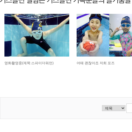
영화촬영중(제목:스파이더워먼)
어때 괜찮아죠 저희 포즈