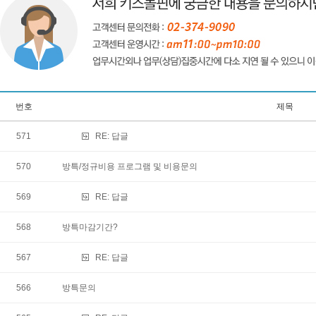
번호
제목
571
RE:
답글
570
방특/정규비용 프로그램 및 비용문의
569
RE:
답글
568
방특마감기간?
567
RE:
답글
566
방특문의