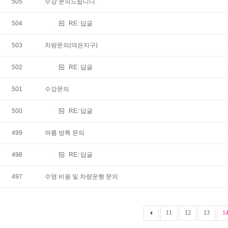
505
수강 문의드립니다.
504
RE:
답글
503
차량문의(덕은지구)
502
RE:
답글
501
수강문의
500
RE:
답글
499
여름 방특 문의
498
RE:
답글
497
수영 비용 및 차량운행 문의
11
12
13
1