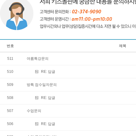
번호
제목
511
여름특강문의
510
RE:
답글
509
방특 접수일자문의
508
RE:
답글
507
수업문의
506
RE:
답글