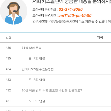
번호
제목
436
11살 남아 문의
435
RE:
답글
434
집에서cctv볼수있는방법
433
RE:
답글
432
10살 여름 방학 수영 토요일 수업은 없을까요?
431
RE:
답글